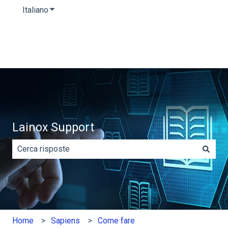
Italiano
Mostra sottomenu per le traduzioni
Lainox Support
Non sono presenti suggerimenti perché il campo di rice
Home
Sapiens
Come fare