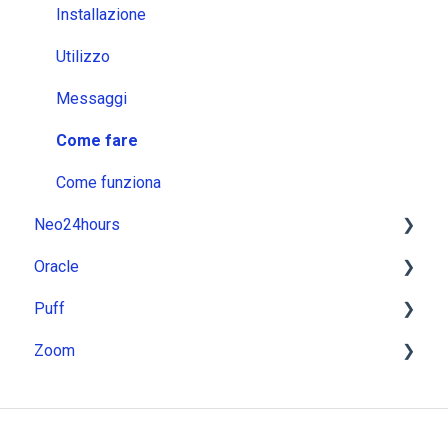
Utilizzo
Installazione
Messaggi
Utilizzo
Come fare
Messaggi
Come funziona
Come fare
Come funziona
Neo24hours
Oracle
Installazione
Puff
Utilizzo
Installazione
Zoom
Messaggi
Utilizzo
Installazione
Come fare
Messaggi
Utilizzo
Installazione
Come funziona
Come fare
Messaggi
Utilizzo