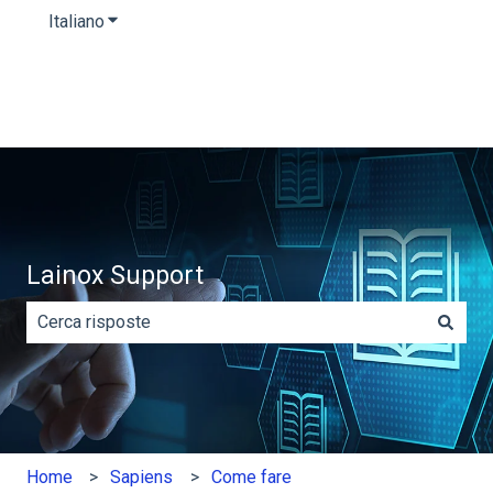
Italiano
Mostra sottomenu per le traduzioni
Lainox Support
Non sono presenti suggerimenti perché il campo di rice
Home
Sapiens
Come fare