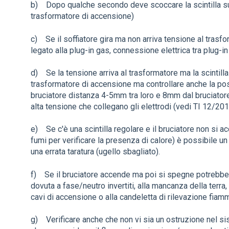
b) Dopo qualche secondo deve scoccare la scintilla sug
trasformatore di accensione)
c) Se il soffiatore gira ma non arriva tensione al tras
legato alla plug-in gas, connessione elettrica tra plug-i
d) Se la tensione arriva al trasformatore ma la scintilla
trasformatore di accensione ma controllare anche la posi
bruciatore distanza 4-5mm tra loro e 8mm dal bruciatore. 
alta tensione che collegano gli elettrodi (vedi TI 12/201
e) Se c'è una scintilla regolare e il bruciatore non si a
fumi per verificare la presenza di calore) è possibile 
una errata taratura (ugello sbagliato).
f) Se il bruciatore accende ma poi si spegne potrebbe
dovuta a fase/neutro invertiti, alla mancanza della terra, 
cavi di accensione o alla candeletta di rilevazione fiamma
g) Verificare anche che non vi sia un ostruzione nel si