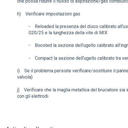
che possa ridurre il flusso di aspirazione/gas combusti
h) Verificare impostazioni gas
- Reloaded la presenza del disco calibrato all’us
G20/25 e la lunghezza della vite di MIX
- Boosted la sezione dell’ugello calibrato all’in
- Compact la sezione dell’ugello calibrato tra ven
i) Se il problema persiste verificare/sostituire il pann
valvola)
j) Verificare che la maglia metallica del bruciatore sia 
con gli elettrodi