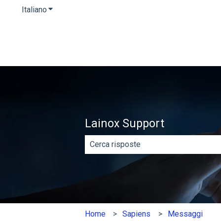
Italiano
Mostra sottomenu per le traduzioni
Lainox Support
Non sono presenti suggerimenti perc
Home
Sapiens
Messaggi