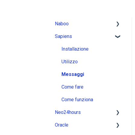
Naboo
Sapiens
Installazione
Utilizzo
Installazione
Messaggi
Utilizzo
Come fare
Messaggi
Come funziona
Come fare
Come funziona
Neo24hours
Oracle
Installazione