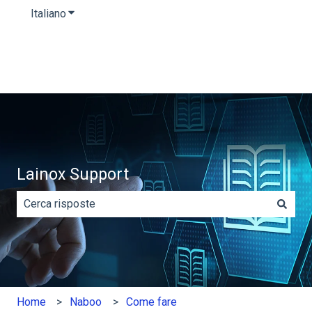
Italiano
Mostra sottomenu per le traduzioni
Lainox Support
Non sono presenti suggerimenti perché il campo di rice
Home
Naboo
Come fare