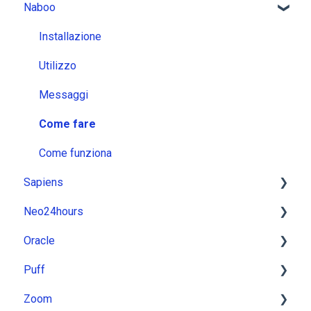
Naboo
Installazione
Utilizzo
Messaggi
Come fare
Come funziona
Sapiens
Neo24hours
Installazione
Oracle
Utilizzo
Installazione
Puff
Messaggi
Utilizzo
Installazione
Zoom
Come fare
Messaggi
Utilizzo
Installazione