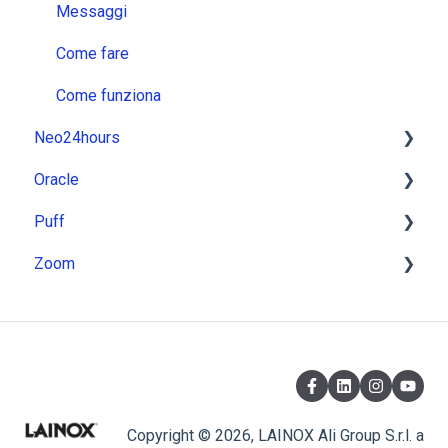
Come fare
Messaggi
Come funziona
Come fare
Come funziona
Neo24hours
Oracle
Installazione
Puff
Utilizzo
Installazione
Zoom
Messaggi
Utilizzo
Installazione
Come fare
Messaggi
Utilizzo
Installazione
Come funziona
Come fare
Messaggi
Utilizzo
Come funziona
Come fare
Messaggi
Come funziona
Come fare
Copyright © 2026, LAINOX Ali Group S.r.l. a