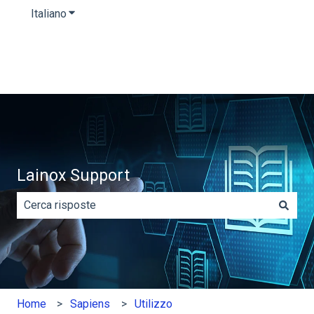
Italiano
Mostra sottomenu per le traduzioni
Lainox Support
Non sono presenti suggerimenti perché il campo di rice
Home
Sapiens
Utilizzo