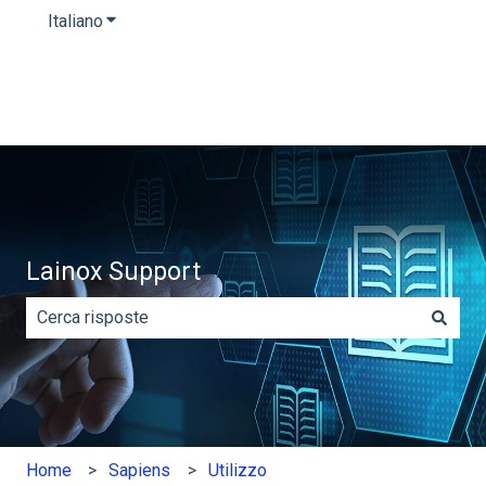
Italiano
Mostra sottomenu per le traduzioni
Lainox Support
Non sono presenti suggerimenti perché il campo di rice
Home
Sapiens
Utilizzo