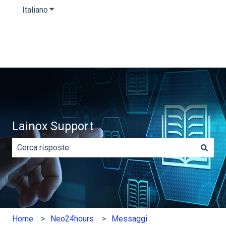
Italiano
Mostra sottomenu per le traduzioni
Lainox Support
Non sono presenti suggerimenti perché il campo di rice
Home
Neo24hours
Messaggi