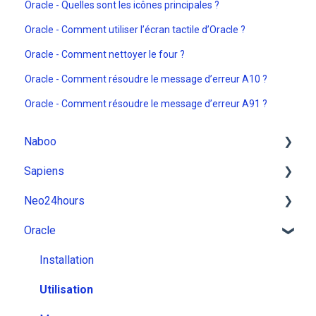
Oracle - Quelles sont les icônes principales ?
Oracle - Comment utiliser l’écran tactile d’Oracle ?
Oracle - Comment nettoyer le four ?
Oracle - Comment résoudre le message d’erreur A10 ?
Oracle - Comment résoudre le message d’erreur A91 ?
Naboo
Sapiens
installation
Neo24hours
Utilisation
Installation
Oracle
Messages
Utilisation
Installation
Comment faire
Messages
Utilisation
Installation
Comment ça marche
Comment faire
Messages
Utilisation