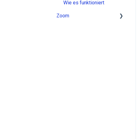
Wie es funktioniert
Zoom
Installation
Verwendung
Nachrichten
Wie wird es gemacht
Wie es funktioniert