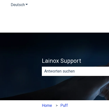
Deutsch
Untermenü für Übersetzungen anzeigen
Lainox Support
Es gibt keine Vorschläge, da das Such
Home
Puff